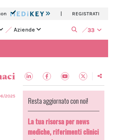
con
|
REGISTRATI
Aziende
33
aci
06/2025
Resta aggiornato con noi!
La tua risorsa per news
mediche, riferimenti clinici