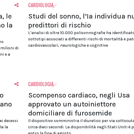
CARDIOLOGIA
, le
Studi del sonno, l’Ia individua n
o la
predittori di rischio
L’analisi di oltre 10.000 polisonnografie ha identificat
sottotipi associati a differenti rischi di mortalità e pa
ro
cardiovascolari, neurologiche e cognitive
 milioni di
ni e a
CARDIOLOGIA
lo
Scompenso cardiaco, negli Usa
tano
approvato un autoiniettore
domiciliare di furosemide
ei decessi
Il dispositivo somministra il diuretico per via sottocut
la la
circa dieci secondi. La disponibilità negli Stati Uniti è 
entro la fine di agosto