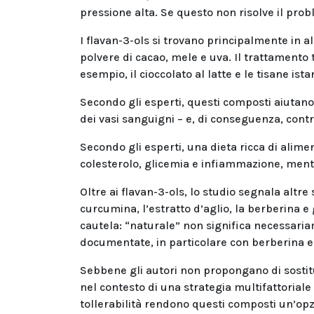
pressione alta. Se questo non risolve il pro
I flavan-3-ols si trovano principalmente in a
polvere di cacao, mele e uva. Il trattamento 
esempio, il cioccolato al latte e le tisane is
Secondo gli esperti, questi composti aiutano 
dei vasi sanguigni – e, di conseguenza, cont
Secondo gli esperti, una dieta ricca di alimen
colesterolo, glicemia e infiammazione, mentr
Oltre ai flavan-3-ols, lo studio segnala altre
curcumina, l’estratto d’aglio, la berberina e 
cautela: “naturale” non significa necessari
documentate, in particolare con berberina e
Sebbene gli autori non propongano di sostitu
nel contesto di una strategia multifattoriale p
tollerabilità rendono questi composti un’opz