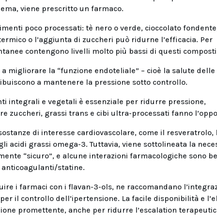
blema, viene prescritto un farmaco.
limenti poco processati: tè nero o verde, cioccolato fondente
termico o l’aggiunta di zuccheri può ridurne l’efficacia. Per
tantanee contengono livelli molto più bassi di questi composti
a migliorare la “funzione endoteliale” – cioè la salute delle
ribuiscono a mantenere la pressione sotto controllo.
ti integrali e vegetali è essenziale per ridurre pressione,
e zuccheri, grassi trans e cibi ultra-processati fanno l’oppo
 sostanze di interesse cardiovascolare, come il resveratrolo, 
gli acidi grassi omega-3. Tuttavia, viene sottolineata la neces
amente “sicuro”, e alcune interazioni farmacologiche sono b
 anticoagulanti/statine.
ire i farmaci con i flavan-3-ols, ne raccomandano l’integra
er il controllo dell’ipertensione. La facile disponibilità e l’
ione promettente, anche per ridurre l’escalation terapeutic