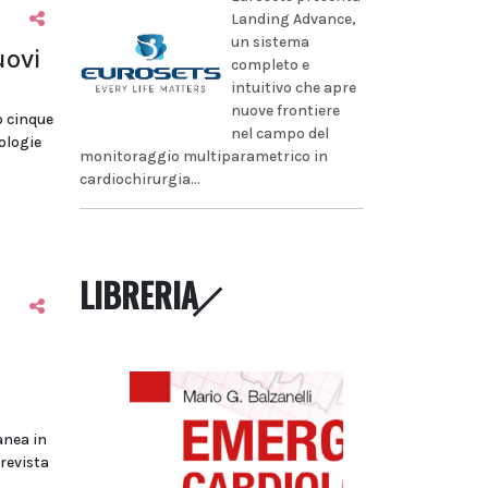
Landing Advance,
un sistema
uovi
completo e
intuitivo che apre
nuove frontiere
o cinque
nel campo del
tologie
monitoraggio multiparametrico in
cardiochirurgia...
LIBRERIA
anea in
prevista