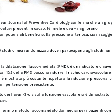
pean Journal of Preventive Cardiology conferma che un gru
attivi presenti in cacao, tè, mele e uva – migliorano
on potenziali benefici sulla pressione arteriosa, sia in sogge
 studi clinici randomizzati dove i partecipanti agli studi ha
 la dilatazione flusso-mediata (FMD), è un indicatore chiave
a l’1%) della FMD possono ridurre il rischio cardiovascolare
i è mostrato più costante rispetto alla riduzione pressoria, 
con ipertensione preesistente.
to dei flavan-3-ols sulla funzione vascolare si è dimostrato
ivi.
è il primo metodo raccomandato dai medici per i pazienti con