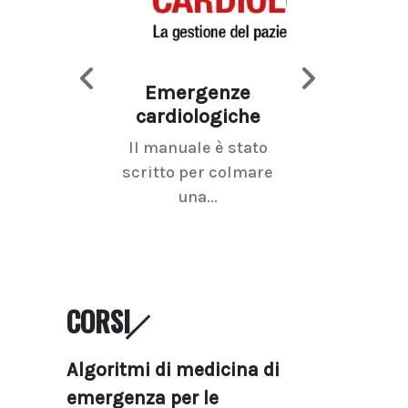
Emergenze
Imaging d
cardiologiche
mammel
Il manuale è stato
La radiolo
scritto per colmare
senologica inc
una...
ramo dell'imagi
CORSI
Algoritmi di medicina di
emergenza per le