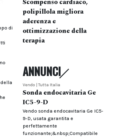
Scompenso cardiaco,
polipillola migliora
aderenza e
ppo di
ottimizzazione della
terapia
tti
nno
ANNUNCI
 della
Vendo | Tutta Italia
Sonda endocavitaria Ge
che
IC5-9-D
Vendo sonda endocavitaria Ge IC5-
9-D, usata garantita e
perfettamente
funzionante;&nbsp;Compatibile