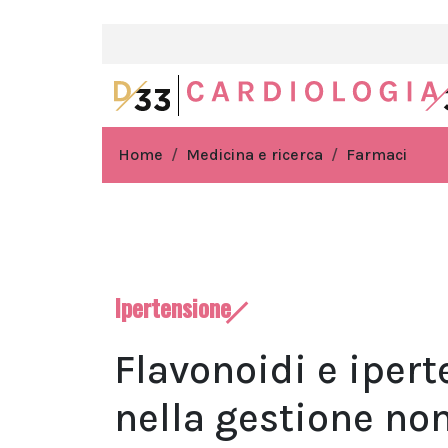
Home
Medicina e ricerca
Farmaci
Ipertensione
Flavonoidi e iper
nella gestione no