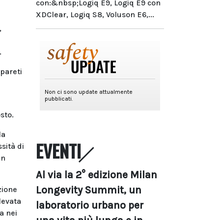
con:&nbsp;Logiq E9, Logiq E9 con
XDClear, Logiq S8, Voluson E6,...
,
.
 pareti
sto.
la
EVENTI
sità di
en
Al via la 2° edizione Milan
Longevity Summit, un
zione
elevata
laboratorio urbano per
a nei