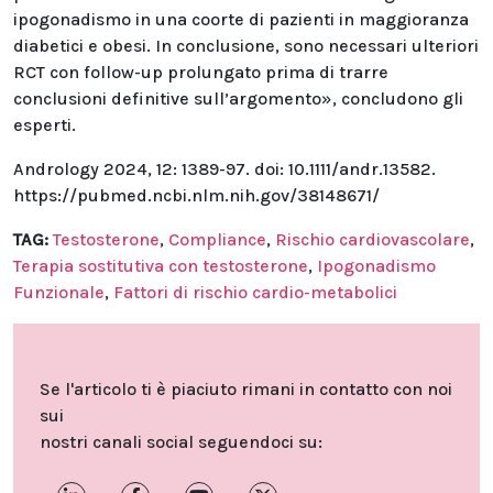
ipogonadismo in una coorte di pazienti in maggioranza
diabetici e obesi. In conclusione, sono necessari ulteriori
RCT con follow-up prolungato prima di trarre
conclusioni definitive sull’argomento», concludono gli
esperti.
Andrology 2024, 12: 1389-97. doi: 10.1111/andr.13582.
https://pubmed.ncbi.nlm.nih.gov/38148671/
TAG:
Testosterone
,
Compliance
,
Rischio cardiovascolare
,
Terapia sostitutiva con testosterone
,
Ipogonadismo
Funzionale
,
Fattori di rischio cardio-metabolici
Se l'articolo ti è piaciuto rimani in contatto con noi
sui
nostri canali social seguendoci su: