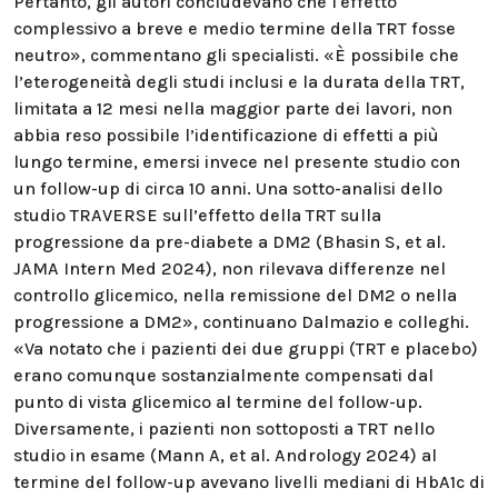
Pertanto, gli autori concludevano che l'effetto
complessivo a breve e medio termine della TRT fosse
neutro», commentano gli specialisti. «È possibile che
l’eterogeneità degli studi inclusi e la durata della TRT,
limitata a 12 mesi nella maggior parte dei lavori, non
abbia reso possibile l’identificazione di effetti a più
lungo termine, emersi invece nel presente studio con
un follow-up di circa 10 anni. Una sotto-analisi dello
studio TRAVERSE sull’effetto della TRT sulla
progressione da pre-diabete a DM2 (Bhasin S, et al.
JAMA Intern Med 2024), non rilevava differenze nel
controllo glicemico, nella remissione del DM2 o nella
progressione a DM2», continuano Dalmazio e colleghi.
«Va notato che i pazienti dei due gruppi (TRT e placebo)
erano comunque sostanzialmente compensati dal
punto di vista glicemico al termine del follow-up.
Diversamente, i pazienti non sottoposti a TRT nello
studio in esame (Mann A, et al. Andrology 2024) al
termine del follow-up avevano livelli mediani di HbA1c di