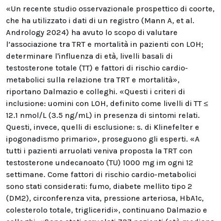
«Un recente studio osservazionale prospettico di coorte,
che ha utilizzato i dati di un registro (Mann A, et al.
Andrology 2024) ha avuto lo scopo di valutare
l’associazione tra TRT e mortalità in pazienti con LOH;
determinare l'influenza di età, livelli basali di
testosterone totale (TT) e fattori di rischio cardio-
metabolici sulla relazione tra TRT e mortalità»,
riportano Dalmazio e colleghi. «Questi i criteri di
inclusione: uomini con LOH, definito come livelli di TT ≤
12.1 nmol/L (3.5 ng/mL) in presenza di sintomi relati.
Questi, invece, quelli di esclusione: s. di Klinefelter e
ipogonadismo primario», proseguono gli esperti. «A
tutti i pazienti arruolati veniva proposta la TRT con
testosterone undecanoato (TU) 1000 mg im ogni 12
settimane. Come fattori di rischio cardio-metabolici
sono stati considerati: fumo, diabete mellito tipo 2
(DM2), circonferenza vita, pressione arteriosa, HbA1c,
colesterolo totale, trigliceridi», continuano Dalmazio e