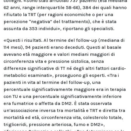
colleghi. «Sono stati arruolati 737 pazienti (età mediana
62 anni, range interquartile 58-66), 384 dei quali hanno
rifiutato la TRT (per ragioni economiche o per una
percezione “negativa” del trattamento), che è stata
assunta da 353 individui», riportano gli specialisti.
«Questi i risultati. Al termine del follow-up (mediana di
114 mesi), 94 pazienti erano deceduti. Questi al basale
avevano età maggiore e valori mediani maggiori di
circonferenza vita e pressione sistolica, senza
differenze significative di TT né degli altri fattori cardio-
metabolici esaminati», proseguono gli esperti. «Tra i
pazienti in vita al termine del follow-up, una
percentuale significativamente maggiore era in terapia
con TU e una percentuale significativamente inferiore
era fumatrice o affetta da DM2. È stata osservata
un’associazione inversa tra mortalità e TRT e diretta tra
mortalità ed età, circonferenza vita, colesterolo totale,
trigliceridi, pressione arteriosa, fumo e DM2»,