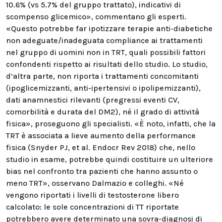
10.6% (vs 5.7% del gruppo trattato), indicativi di
scompenso glicemico», commentano gli esperti.
«Questo potrebbe far ipotizzare terapie anti-diabetiche
non adeguate/inadeguata compliance ai trattamenti
nel gruppo di uomini non in TRT, quali possibili fattori
confondenti rispetto ai risultati dello studio. Lo studio,
d’altra parte, non riporta i trattamenti concomitanti
(ipoglicemizzanti, anti-ipertensivi o ipolipemizzanti),
dati anamnestici rilevanti (pregressi eventi CV,
comorbilità e durata del DM2), né il grado di attività
fisica», proseguono gli specialisti. «È noto, infatti, che la
TRT è associata a lieve aumento della performance
fisica (Snyder PJ, et al. Endocr Rev 2018) che, nello
studio in esame, potrebbe quindi costituire un ulteriore
bias nel confronto tra pazienti che hanno assunto o
meno TRT», osservano Dalmazio e colleghi. «Né
vengono riportati i livelli di testosterone libero
calcolato: le sole concentrazioni di TT riportate
potrebbero avere determinato una sovra-diagnosi di