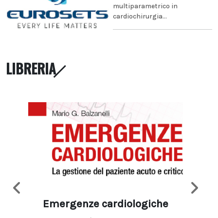
multiparametrico in
cardiochirurgia...
LIBRERIA
Emergenze cardiologiche
Ima