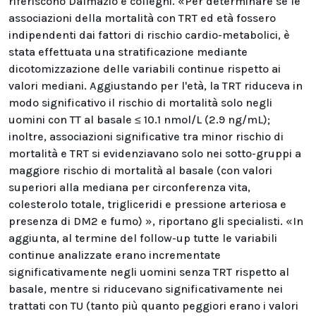
riferiscono Dalmazio e colleghi. «Per determinare se le
associazioni della mortalità con TRT ed età fossero
indipendenti dai fattori di rischio cardio-metabolici, è
stata effettuata una stratificazione mediante
dicotomizzazione delle variabili continue rispetto ai
valori mediani. Aggiustando per l'età, la TRT riduceva in
modo significativo il rischio di mortalità solo negli
uomini con TT al basale ≤ 10.1 nmol/L (2.9 ng/mL);
inoltre, associazioni significative tra minor rischio di
mortalità e TRT si evidenziavano solo nei sotto-gruppi a
maggiore rischio di mortalità al basale (con valori
superiori alla mediana per circonferenza vita,
colesterolo totale, trigliceridi e pressione arteriosa e
presenza di DM2 e fumo) », riportano gli specialisti. «In
aggiunta, al termine del follow-up tutte le variabili
continue analizzate erano incrementate
significativamente negli uomini senza TRT rispetto al
basale, mentre si riducevano significativamente nei
trattati con TU (tanto più quanto peggiori erano i valori