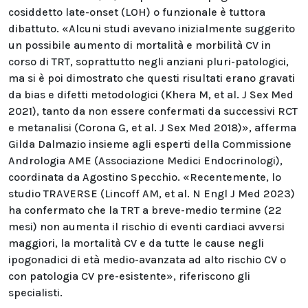
cosiddetto late-onset (LOH) o funzionale è tuttora
dibattuto. «Alcuni studi avevano inizialmente suggerito
un possibile aumento di mortalità e morbilità CV in
corso di TRT, soprattutto negli anziani pluri-patologici,
ma si è poi dimostrato che questi risultati erano gravati
da bias e difetti metodologici (Khera M, et al. J Sex Med
2021), tanto da non essere confermati da successivi RCT
e metanalisi (Corona G, et al. J Sex Med 2018)», afferma
Gilda Dalmazio insieme agli esperti della Commissione
Andrologia AME (Associazione Medici Endocrinologi),
coordinata da Agostino Specchio. «Recentemente, lo
studio TRAVERSE (Lincoff AM, et al. N Engl J Med 2023)
ha confermato che la TRT a breve-medio termine (22
mesi) non aumenta il rischio di eventi cardiaci avversi
maggiori, la mortalità CV e da tutte le cause negli
ipogonadici di età medio-avanzata ad alto rischio CV o
con patologia CV pre-esistente», riferiscono gli
specialisti.