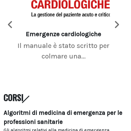
Emergenze cardiologiche
Ima
Il manuale è stato scritto per
La r
colmare una...
CORSI
Algoritmi di medicina di emergenza per le
professioni sanitarie
Gli algoritmi relativi alla medicina di emergenza