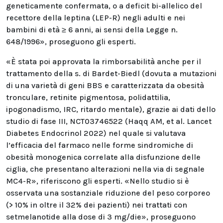
geneticamente confermata, o a deficit bi-allelico del
recettore della leptina (LEP-R) negli adulti e nei
bambini di età ≥ 6 anni, ai sensi della Legge n.
648/1996», proseguono gli esperti.
«È stata poi approvata la rimborsabilità anche per il
trattamento della s. di Bardet-Biedl (dovuta a mutazioni
di una varietà di geni BBS e caratterizzata da obesità
tronculare, retinite pigmentosa, polidattilia,
ipogonadismo, IRC, ritardo mentale), grazie ai dati dello
studio di fase III, NCT03746522 (Haqq AM, et al. Lancet
Diabetes Endocrinol 2022) nel quale si valutava
l’efficacia del farmaco nelle forme sindromiche di
obesità monogenica correlate alla disfunzione delle
ciglia, che presentano alterazioni nella via di segnale
MC4-R», riferiscono gli esperti. «Nello studio si è
osservata una sostanziale riduzione del peso corporeo
(> 10% in oltre il 32% dei pazienti) nei trattati con
setmelanotide alla dose di 3 mg/die», proseguono