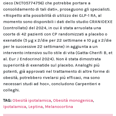
cieco (NCT05774756) che potrebbe portare a
consolidamento di tali dati», proseguono gli specialisti.
«Rispetto alla possibilità di utilizzo dei GLP-1 RA, al
momento sono disponibili i dati dello studio CRANIOEXE
(controllato) del 2024, in cui è stata arruolata una
coorte di 42 pazienti con CP randomizzati a placebo o
exenatide (5 µg x 2/die per 22 settimane e 10 µg x 2/die
per le successive 22 settimane) in aggiunta a un
intervento intensivo sullo stile di vita (Gatta-Cherifi B, et
al. Eur J Endocrinol 2024). Non è stata dimostrata
superiorità di exenatide sul placebo. Analoghi più
potenti, già approvati nel trattamento di altre forme di
obesità, potrebbero rivelarsi più efficaci, ma sono
necessari studi ad hoc», concludono Carpentieri e
colleghi.
TAG:
Obesità ipotalamica
,
Obesità monogenica
,
Ipotalamica
,
Leptina
,
Melanocortina