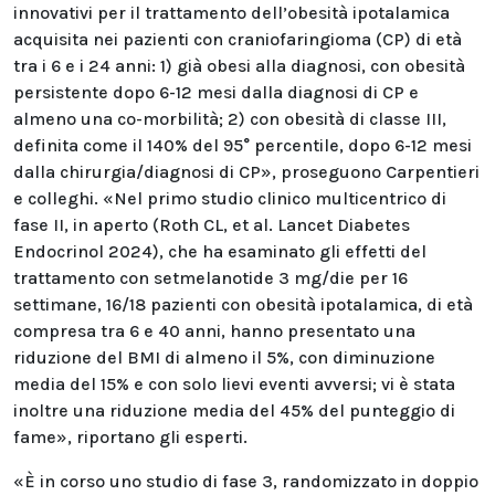
innovativi per il trattamento dell’obesità ipotalamica
acquisita nei pazienti con craniofaringioma (CP) di età
tra i 6 e i 24 anni: 1) già obesi alla diagnosi, con obesità
persistente dopo 6-12 mesi dalla diagnosi di CP e
almeno una co-morbilità; 2) con obesità di classe III,
definita come il 140% del 95° percentile, dopo 6-12 mesi
dalla chirurgia/diagnosi di CP», proseguono Carpentieri
e colleghi. «Nel primo studio clinico multicentrico di
fase II, in aperto (Roth CL, et al. Lancet Diabetes
Endocrinol 2024), che ha esaminato gli effetti del
trattamento con setmelanotide 3 mg/die per 16
settimane, 16/18 pazienti con obesità ipotalamica, di età
compresa tra 6 e 40 anni, hanno presentato una
riduzione del BMI di almeno il 5%, con diminuzione
media del 15% e con solo lievi eventi avversi; vi è stata
inoltre una riduzione media del 45% del punteggio di
fame», riportano gli esperti.
«È in corso uno studio di fase 3, randomizzato in doppio