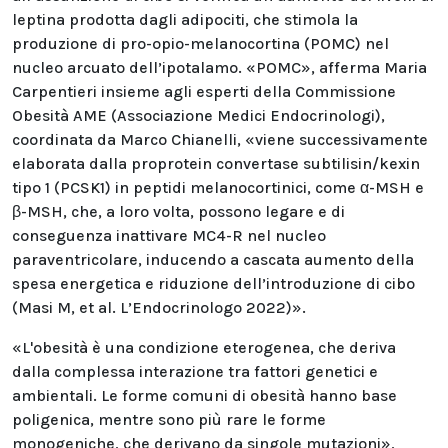
leptina prodotta dagli adipociti, che stimola la
produzione di pro-opio-melanocortina (POMC) nel
nucleo arcuato dell’ipotalamo. «POMC», afferma Maria
Carpentieri insieme agli esperti della Commissione
Obesità AME (Associazione Medici Endocrinologi),
coordinata da Marco Chianelli, «viene successivamente
elaborata dalla proprotein convertase subtilisin/kexin
tipo 1 (PCSK1) in peptidi melanocortinici, come α-MSH e
β-MSH, che, a loro volta, possono legare e di
conseguenza inattivare MC4-R nel nucleo
paraventricolare, inducendo a cascata aumento della
spesa energetica e riduzione dell’introduzione di cibo
(Masi M, et al. L’Endocrinologo 2022)».
«L'obesità è una condizione eterogenea, che deriva
dalla complessa interazione tra fattori genetici e
ambientali. Le forme comuni di obesità hanno base
poligenica, mentre sono più rare le forme
monogeniche, che derivano da singole mutazioni»,