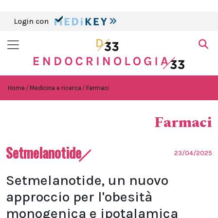
Login con
Home
Medicina e ricerca
Farmaci
Farmaci
Setmelanotide
23/04/2025
Setmelanotide, un nuovo
approccio per l'obesità
monogenica e ipotalamica