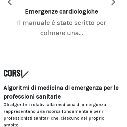
Emergenze cardiologiche
Ima
Il manuale è stato scritto per
La r
colmare una...
CORSI
Algoritmi di medicina di emergenza per le
professioni sanitarie
Gli algoritmi relativi alla medicina di emergenza
rappresentano una risorsa fondamentale per i
professionisti sanitari che, ciascuno nel proprio
ambito...