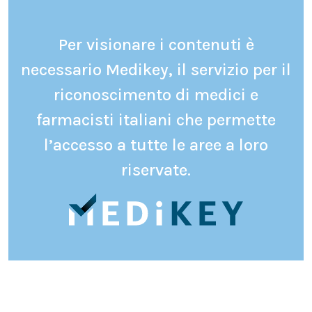
Per visionare i contenuti è
necessario Medikey, il servizio per il
riconoscimento di medici e
farmacisti italiani che permette
l’accesso a tutte le aree a loro
riservate.