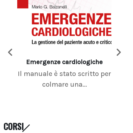
Emergenze cardiologiche
Ima
Il manuale è stato scritto per
La r
colmare una...
CORSI