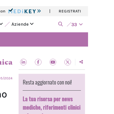
con
|
REGISTRATI
Aziende
33
nica
05/2024
Resta aggiornato con noi!
no
La tua risorsa per news
mediche, riferimenti clinici