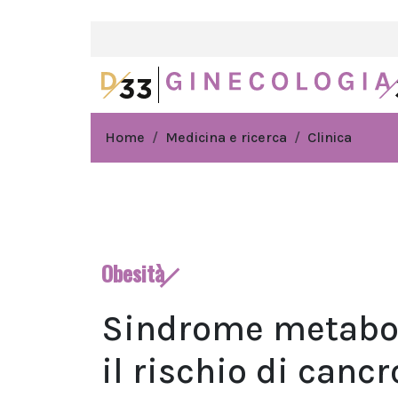
Home
Medicina e ricerca
Clinica
Obesità
Sindrome metabol
il rischio di cancr