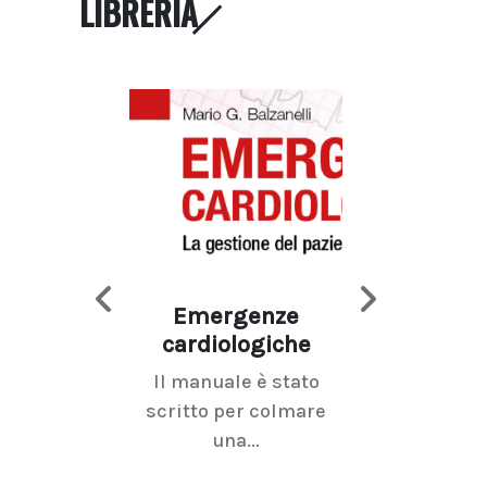
LIBRERIA
Emergenze
Imaging d
cardiologiche
mammel
Il manuale è stato
La radiolo
scritto per colmare
senologica inc
una...
ramo dell'imagi