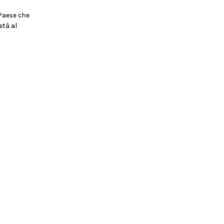
 Paese che
età al