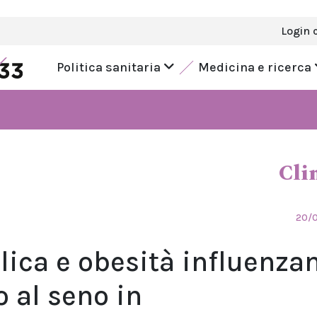
Login 
Politica sanitaria
Medicina e ricerca
Cli
20/
ica e obesità influenza
o al seno in