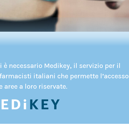
 è necessario Medikey, il servizio per il
farmacisti italiani che permette l’accesso
e aree a loro riservate.