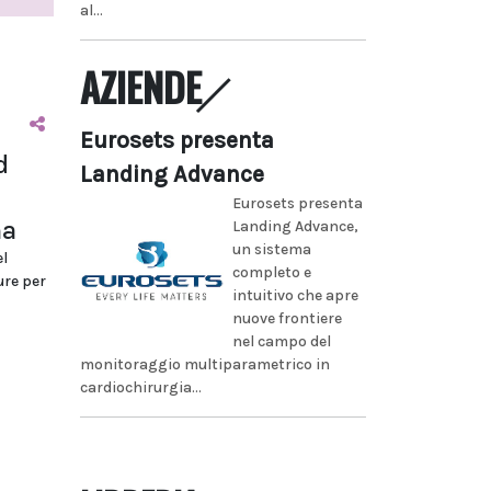
al...
AZIENDE
Eurosets presenta
d
Landing Advance
Eurosets presenta
ma
Landing Advance,
un sistema
l
completo e
ure per
intuitivo che apre
nuove frontiere
nel campo del
monitoraggio multiparametrico in
cardiochirurgia...