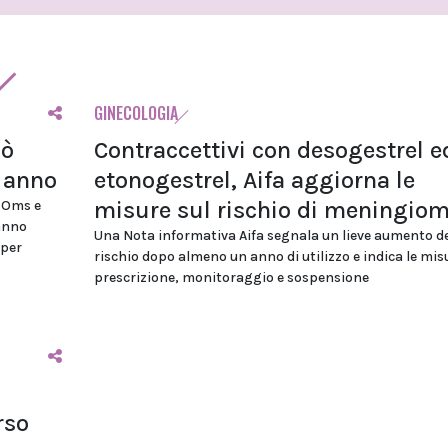
GINECOLOGIA
uò
Contraccettivi con desogestrel e
i anno
etonogestrel, Aifa aggiorna le
misure sul rischio di meningio
, Oms e
anno
Una Nota informativa Aifa segnala un lieve aumento de
 per
rischio dopo almeno un anno di utilizzo e indica le mis
prescrizione, monitoraggio e sospensione
rso