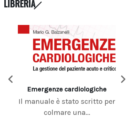
LIBRERIA
Emergenze cardiologiche
Ima
Il manuale è stato scritto per
La r
colmare una...