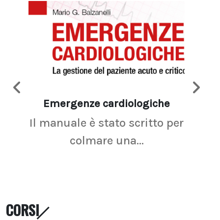
Emergenze cardiologiche
Ima
Il manuale è stato scritto per
La r
colmare una...
CORSI