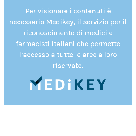
Per visionare i contenuti è
necessario Medikey, il servizio per il
riconoscimento di medici e
farmacisti italiani che permette
l’accesso a tutte le aree a loro
riservate.