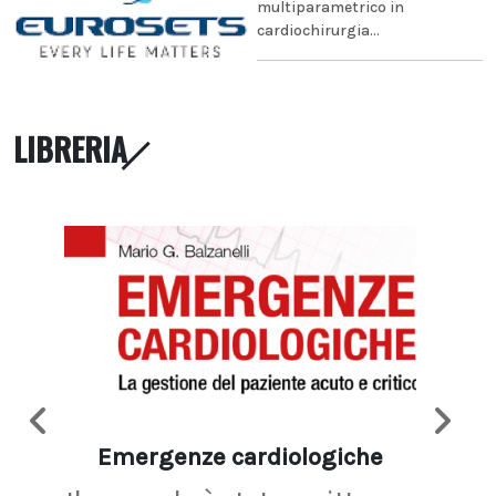
multiparametrico in
cardiochirurgia...
LIBRERIA
Emergenze cardiologiche
Ima