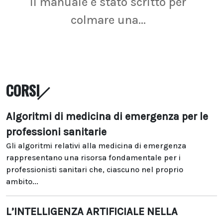
Il manuale è stato scritto per
La r
colmare una...
CORSI
Algoritmi di medicina di emergenza per le
professioni sanitarie
Gli algoritmi relativi alla medicina di emergenza
rappresentano una risorsa fondamentale per i
professionisti sanitari che, ciascuno nel proprio
ambito...
L’INTELLIGENZA ARTIFICIALE NELLA