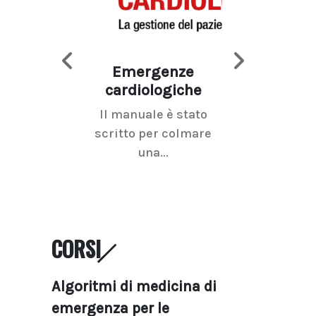
Emergenze
Imaging d
cardiologiche
mammel
Il manuale è stato
La radiolo
scritto per colmare
senologica inc
una...
ramo dell'imagi
CORSI
Algoritmi di medicina di
emergenza per le