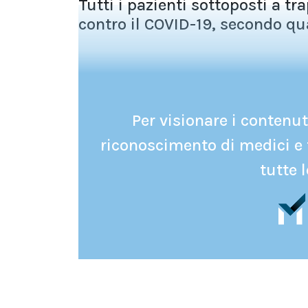
Tutti i pazienti sottoposti a t
contro il COVID-19, secondo qu
Per visionare i contenuti
riconoscimento di medici e 
tutte l