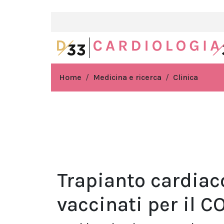
Home
Medicina e ricerca
Clinica
Trapianto cardiaco
vaccinati per il C