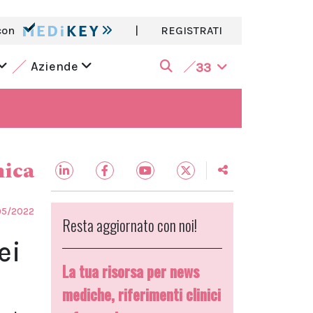
con
|
REGISTRATI
Aziende
33
nica
05/2022
Resta aggiornato con noi!
ei
La tua risorsa per news
mediche, riferimenti clinici