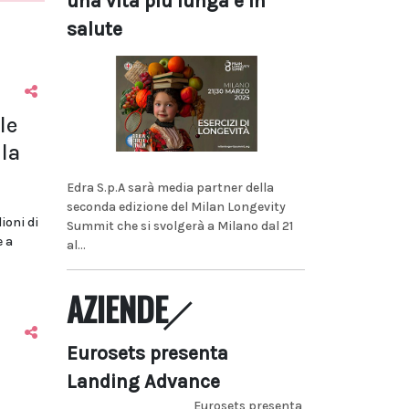
una vita più lunga e in
salute
le
la
Edra S.p.A sarà media partner della
seconda edizione del Milan Longevity
lioni di
Summit che si svolgerà a Milano dal 21
e a
al...
AZIENDE
Eurosets presenta
Landing Advance
Eurosets presenta