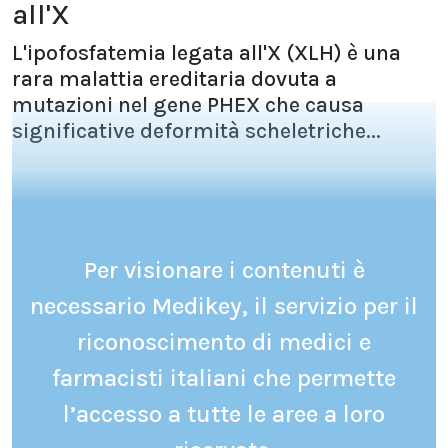
all'X
L'ipofosfatemia legata all'X (XLH) è una
rara malattia ereditaria dovuta a
mutazioni nel gene PHEX che causa
significative deformità scheletriche...
Per visionare i contenuti è
necessario Medikey, il servizio per il
riconoscimento di medici e
farmacisti italiani che permette
l’accesso a tutte le aree a loro