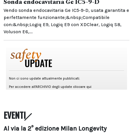
Sonda endocavitaria Ge IC5-9-D
Vendo sonda endocavitaria Ge IC5-9-D, usata garantita e
perfettamente funzionante;&nbsp;Compatibile
con:&nbsp;Logiq E9, Logiq E9 con XDClear, Logiq S8,
Voluson E6,...
EVENTI
Al via la 2° edizione Milan Longevity