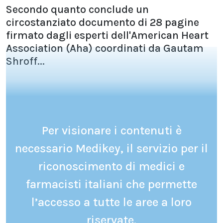
Secondo quanto conclude un
circostanziato documento di 28 pagine
firmato dagli esperti dell'American Heart
Association (Aha) coordinati da Gautam
Shroff...
Per visionare i contenuti è
necessario Medikey, il servizio per il
riconoscimento di medici e
farmacisti italiani che permette
l’accesso a tutte le aree a loro
riservate.