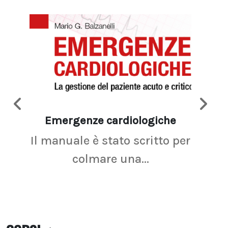
Emergenze cardiologiche
Ima
Il manuale è stato scritto per
La r
colmare una...