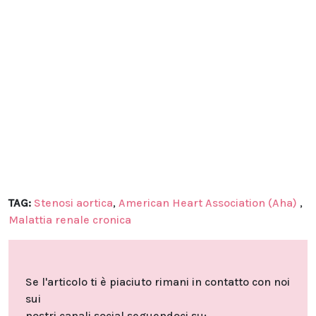
TAG:
Stenosi aortica
,
American Heart Association (Aha)
,
Malattia renale cronica
Se l'articolo ti è piaciuto rimani in contatto con noi
sui
nostri canali social seguendoci su: