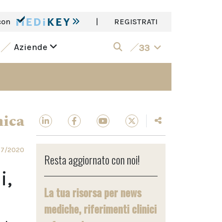
con
|
REGISTRATI
Aziende
33
nica
07/2020
Resta aggiornato con noi!
i,
La tua risorsa per news
mediche, riferimenti clinici