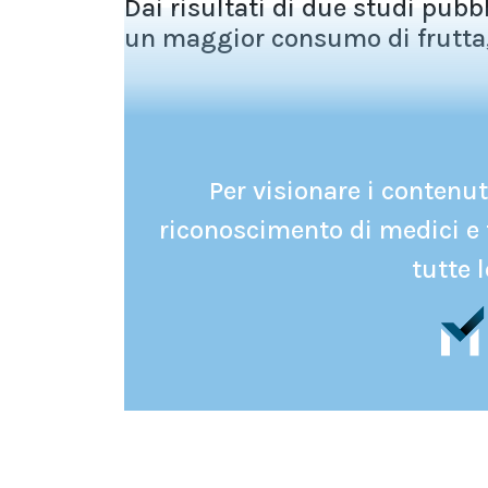
Dai risultati di due studi pubb
un maggior consumo di frutta, 
Per visionare i contenuti
riconoscimento di medici e 
tutte l