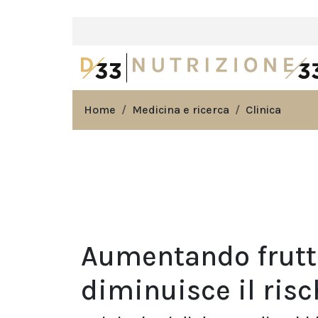
Home
Medicina e ricerca
Clinica
Aumentando frutta,
diminuisce il risc