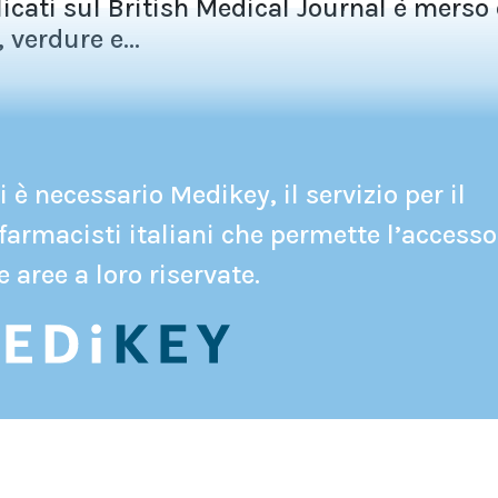
licati sul British Medical Journal è merso
verdure e...
 è necessario Medikey, il servizio per il
farmacisti italiani che permette l’accesso
e aree a loro riservate.