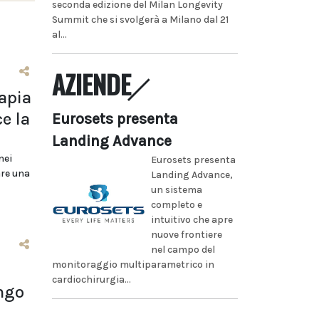
seconda edizione del Milan Longevity
Summit che si svolgerà a Milano dal 21
al...
AZIENDE
rapia
e la
Eurosets presenta
Landing Advance
nei
Eurosets presenta
are una
Landing Advance,
un sistema
completo e
intuitivo che apre
nuove frontiere
nel campo del
monitoraggio multiparametrico in
cardiochirurgia...
ungo