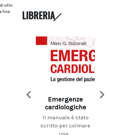
di otto
LIBRERIA
a fine
Emergenze
Imaging d
cardiologiche
mammel
Il manuale è stato
La radiolo
scritto per colmare
senologica inc
una...
ramo dell'imagi