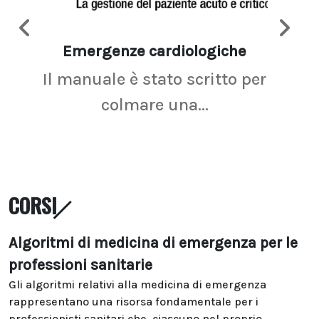
Emergenze cardiologiche
Ima
Il manuale è stato scritto per
La r
colmare una...
CORSI
Algoritmi di medicina di emergenza per le
professioni sanitarie
Gli algoritmi relativi alla medicina di emergenza
rappresentano una risorsa fondamentale per i
professionisti sanitari che, ciascuno nel proprio