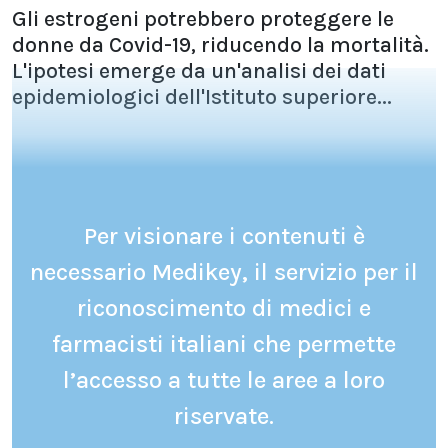
Gli estrogeni potrebbero proteggere le
donne da Covid-19, riducendo la mortalità.
L'ipotesi emerge da un'analisi dei dati
epidemiologici dell'Istituto superiore...
Per visionare i contenuti è
necessario Medikey, il servizio per il
riconoscimento di medici e
farmacisti italiani che permette
l’accesso a tutte le aree a loro
riservate.