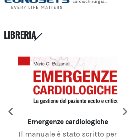
cardiochirurgia...
LIBRERIA
Emergenze cardiologiche
Ima
Il manuale è stato scritto per
La r