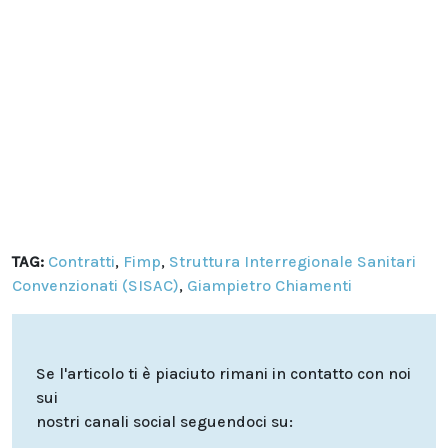
TAG:
Contratti
,
Fimp
,
Struttura Interregionale Sanitari
Convenzionati (SISAC)
,
Giampietro Chiamenti
Se l'articolo ti è piaciuto rimani in contatto con noi
sui
nostri canali social seguendoci su: