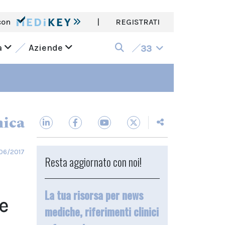
con
|
REGISTRATI
a
Aziende
33
nica
06/2017
Resta aggiornato con noi!
La tua risorsa per news
e
mediche, riferimenti clinici