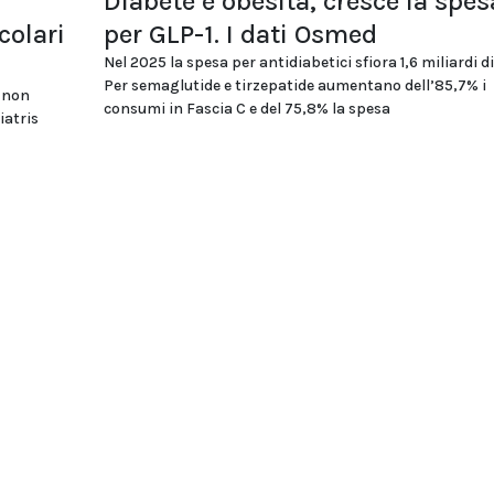
Diabete e obesità, cresce la spes
colari
per GLP-1. I dati Osmed
Nel 2025 la spesa per antidiabetici sfiora 1,6 miliardi di
Per semaglutide e tirzepatide aumentano dell’85,7% i
i non
consumi in Fascia C e del 75,8% la spesa
iatris