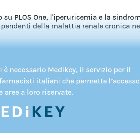
 su PLOS One, l'iperuricemia e la sindro
pendenti della malattia renale cronica nei
 è necessario Medikey, il servizio per il
farmacisti italiani che permette l’accesso
e aree a loro riservate.