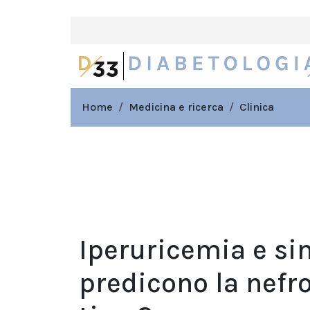
Home
Medicina e ricerca
Clinica
Iperuricemia e s
predicono la nefr