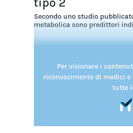
tipo 2
Secondo uno studio pubblicato
metabolica sono predittori indi
Per visionare i contenuti
riconoscimento di medici e 
tutte l