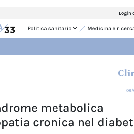
Login 
Politica sanitaria
Medicina e ricerc
Cli
06/
indrome metabolica
opatia cronica nel diabet