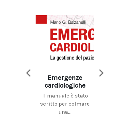
Emergenze
Imaging d
cardiologiche
mammel
Il manuale è stato
La radiolo
scritto per colmare
senologica inc
una...
ramo dell'imagi