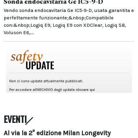
Sonda endocavitaria Ge IC5-9-D
Vendo sonda endocavitaria Ge IC5-9-D, usata garantita e
perfettamente funzionante;&nbsp;Compatibile
con:&nbsp;Logiq E9, Logiq E9 con XDClear, Logiq S8,
Voluson E6,...
EVENTI
Al via la 2° edizione Milan Longevity