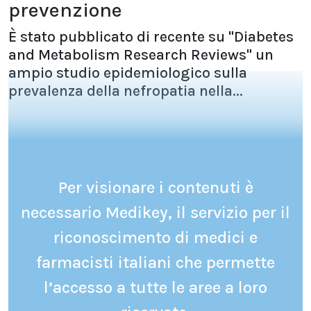
prevenzione
È stato pubblicato di recente su "Diabetes
and Metabolism Research Reviews" un
ampio studio epidemiologico sulla
prevalenza della nefropatia nella...
Per visionare i contenuti è
necessario Medikey, il servizio per il
riconoscimento di medici e
farmacisti italiani che permette
l’accesso a tutte le aree a loro