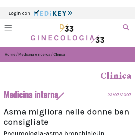
Login con
Home
Medicina e ricerca
Clinica
Clinica
Medicina interna
23/07/2007
Asma migliora nelle donne ben
consigliate
Pneumologia-asma bronchialeUn