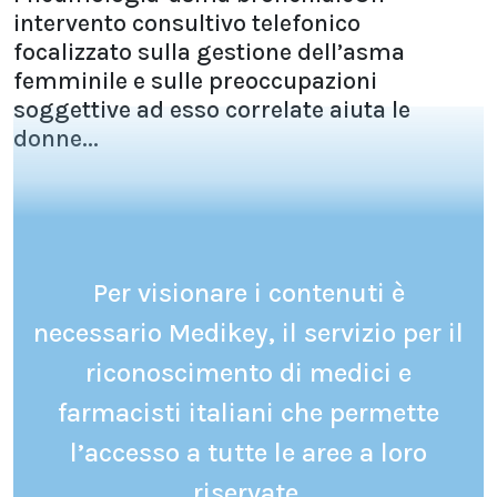
intervento consultivo telefonico
focalizzato sulla gestione dell’asma
femminile e sulle preoccupazioni
soggettive ad esso correlate aiuta le
donne...
Per visionare i contenuti è
necessario Medikey, il servizio per il
riconoscimento di medici e
farmacisti italiani che permette
l’accesso a tutte le aree a loro
riservate.