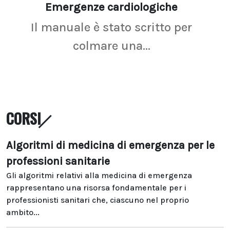
Emergenze cardiologiche
Ima
Il manuale è stato scritto per
La r
colmare una...
CORSI
Algoritmi di medicina di emergenza per le
professioni sanitarie
Gli algoritmi relativi alla medicina di emergenza
rappresentano una risorsa fondamentale per i
professionisti sanitari che, ciascuno nel proprio
ambito...