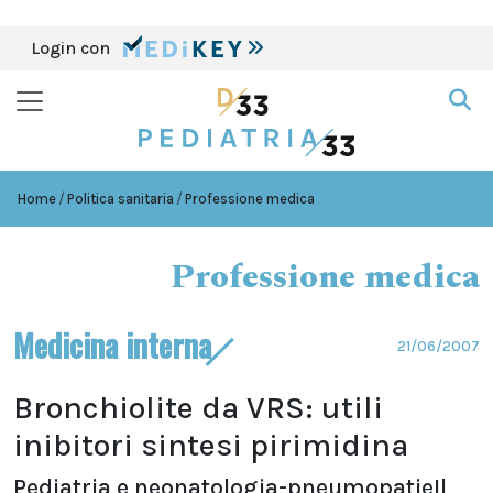
Login con
Home
Politica sanitaria
Professione medica
Professione medica
Medicina interna
21/06/2007
Bronchiolite da VRS: utili
inibitori sintesi pirimidina
Pediatria e neonatologia-pneumopatieIl