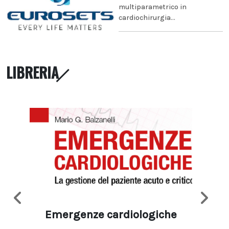
multiparametrico in
cardiochirurgia...
LIBRERIA
Emergenze cardiologiche
Ima