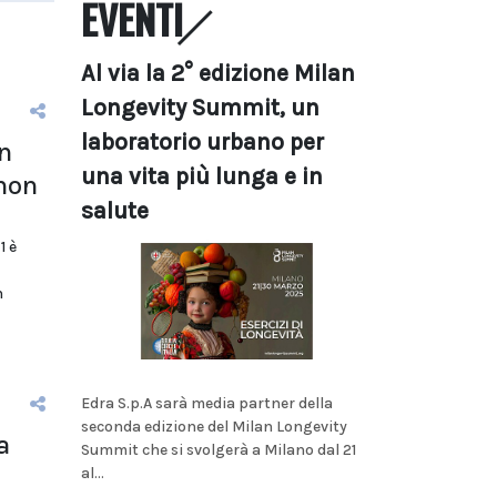
EVENTI
Al via la 2° edizione Milan
Longevity Summit, un
laboratorio urbano per
n
una vita più lunga e in
 non
salute
1 è
n
Edra S.p.A sarà media partner della
seconda edizione del Milan Longevity
a
Summit che si svolgerà a Milano dal 21
al...