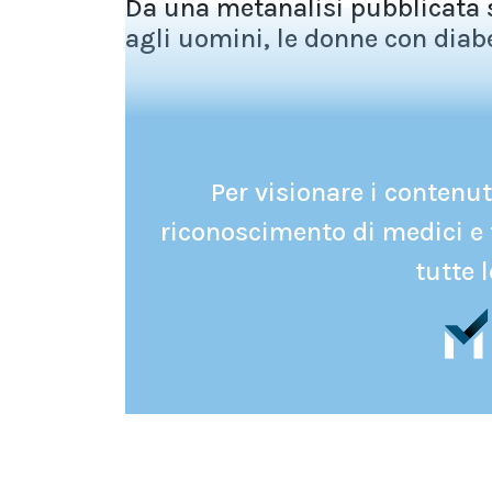
Da una metanalisi pubblicata s
agli uomini, le donne con diabe
Per visionare i contenuti
riconoscimento di medici e 
tutte l