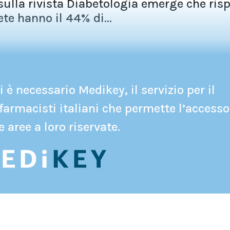
ulla rivista Diabetologia emerge che risp
te hanno il 44% di...
 è necessario Medikey, il servizio per il
farmacisti italiani che permette l’accesso
e aree a loro riservate.