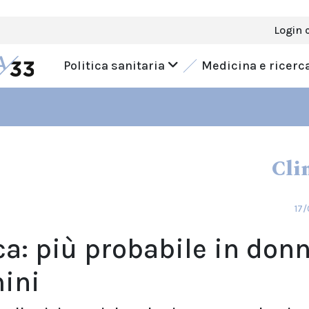
Login 
Politica sanitaria
Medicina e ricerc
Cli
17/
ca: più probabile in don
ini