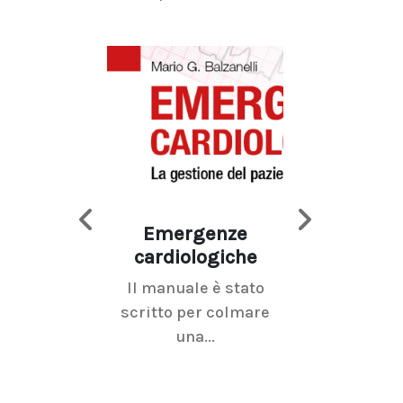
Emergenze
Imaging d
cardiologiche
mammel
Il manuale è stato
La radiolo
scritto per colmare
senologica inc
una...
ramo dell'imagi