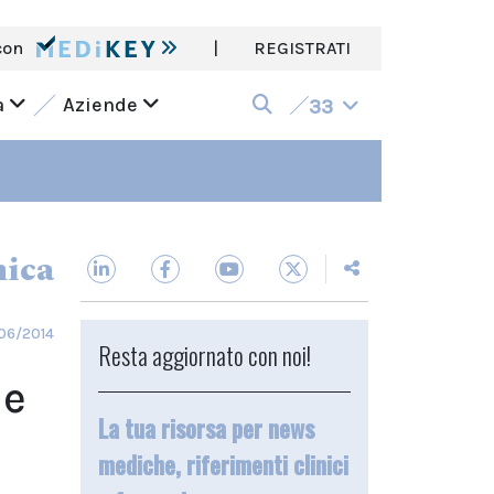
con
|
REGISTRATI
a
Aziende
33
nica
06/2014
Resta aggiornato con noi!
ne
La tua risorsa per news
mediche, riferimenti clinici