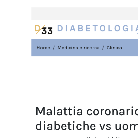
Home
Medicina e ricerca
Clinica
Malattia coronari
diabetiche vs uom