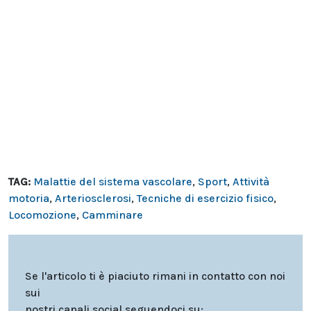
TAG:
Malattie del sistema vascolare
,
Sport
,
Attività
motoria
,
Arteriosclerosi
,
Tecniche di esercizio fisico
,
Locomozione
,
Camminare
Se l'articolo ti è piaciuto rimani in contatto con noi
sui
nostri canali social seguendoci su: