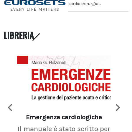
cardiochirurgia...
LIBRERIA
Emergenze cardiologiche
Ima
Il manuale è stato scritto per
La r