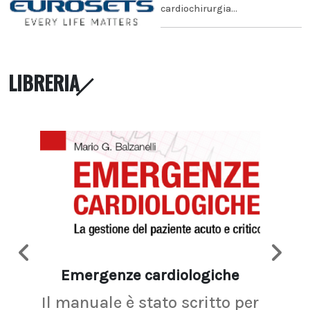
cardiochirurgia...
LIBRERIA
Emergenze cardiologiche
Ima
Il manuale è stato scritto per
La r