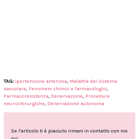
TAG:
Ipertensione arteriosa
,
Malattie del sistema
vascolare
,
Fenomeni chimici e farmacologici
,
Farmacoresistenza
,
Denervazione
,
Procedure
neurochirurgiche
,
Denervazione autonoma
Se l'articolo ti è piaciuto rimani in contatto con noi
sui