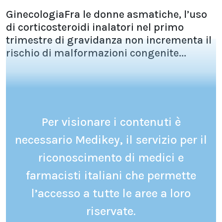
GinecologiaFra le donne asmatiche, l’uso
di corticosteroidi inalatori nel primo
trimestre di gravidanza non incrementa il
rischio di malformazioni congenite...
Per visionare i contenuti è
necessario Medikey, il servizio per il
riconoscimento di medici e
farmacisti italiani che permette
l’accesso a tutte le aree a loro
riservate.