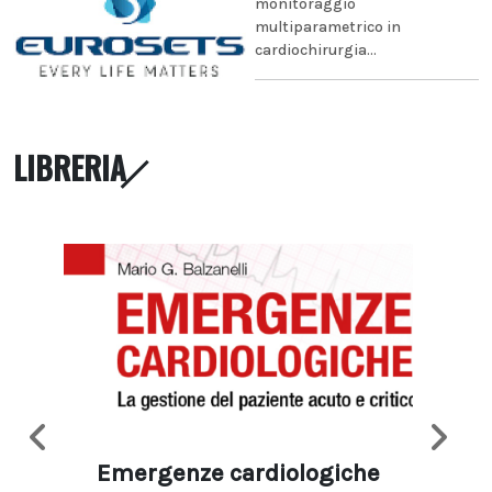
monitoraggio
multiparametrico in
cardiochirurgia...
LIBRERIA
Emergenze cardiologiche
Ima