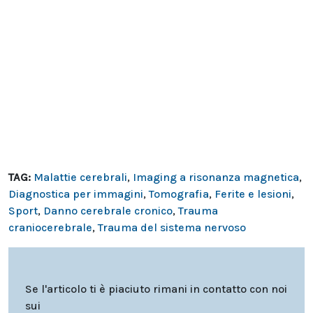
TAG:
Malattie cerebrali
,
Imaging a risonanza magnetica
,
Diagnostica per immagini
,
Tomografia
,
Ferite e lesioni
,
Sport
,
Danno cerebrale cronico
,
Trauma
craniocerebrale
,
Trauma del sistema nervoso
Se l'articolo ti è piaciuto rimani in contatto con noi
sui