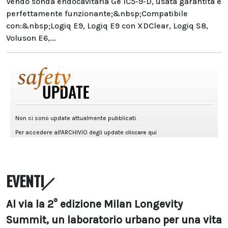
Vendo sonda endocavitaria Ge IC5-9-D, usata garantita e
perfettamente funzionante;&nbsp;Compatibile
con:&nbsp;Logiq E9, Logiq E9 con XDClear, Logiq S8,
Voluson E6,...
EVENTI
Al via la 2° edizione Milan Longevity
Summit, un laboratorio urbano per una vita