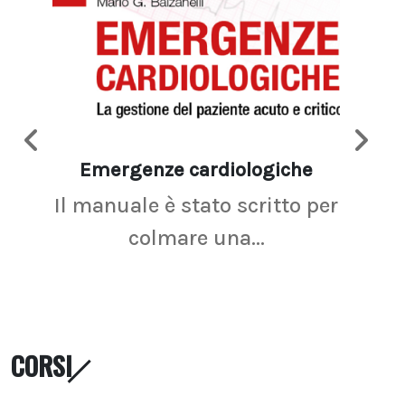
Emergenze cardiologiche
Ima
Il manuale è stato scritto per
La r
colmare una...
CORSI