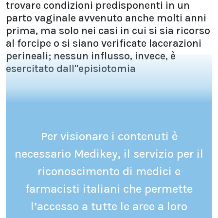
trovare condizioni predisponenti in un
parto vaginale avvenuto anche molti anni
prima, ma solo nei casi in cui si sia ricorso
al forcipe o si siano verificate lacerazioni
perineali; nessun influsso, invece, è
esercitato dall''episiotomia
Per visionare i contenuti è
necessario Medikey, il servizio per il
riconoscimento di medici e
farmacisti italiani che permette
l’accesso a tutte le aree a loro