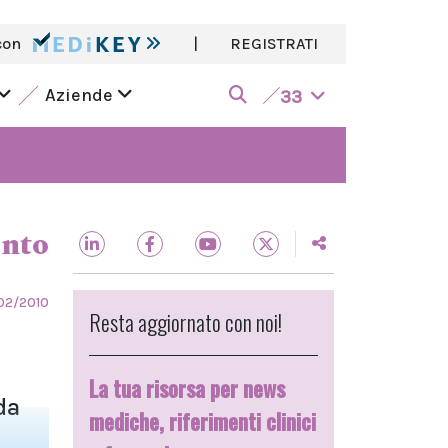
con
|
REGISTRATI
Aziende
33
ento
02/2010
Resta aggiornato con noi!
La tua risorsa per news
da
mediche, riferimenti clinici