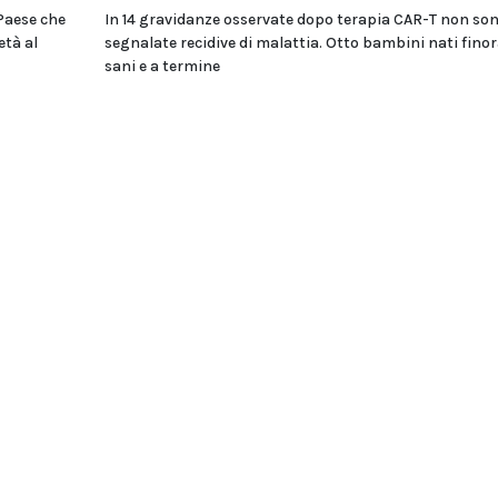
 Paese che
In 14 gravidanze osservate dopo terapia CAR-T non son
età al
segnalate recidive di malattia. Otto bambini nati fino
sani e a termine