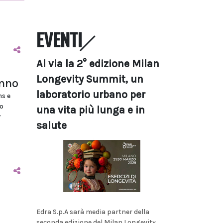
EVENTI
Al via la 2° edizione Milan
Longevity Summit, un
anno
laboratorio urbano per
ms e
o
una vita più lunga e in
r
salute
Edra S.p.A sarà media partner della
seconda edizione del Milan Longevity