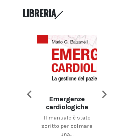
LIBRERIA
Emergenze
Imaging d
cardiologiche
mammel
Il manuale è stato
La radiolo
scritto per colmare
senologica inc
una...
ramo dell'imagi