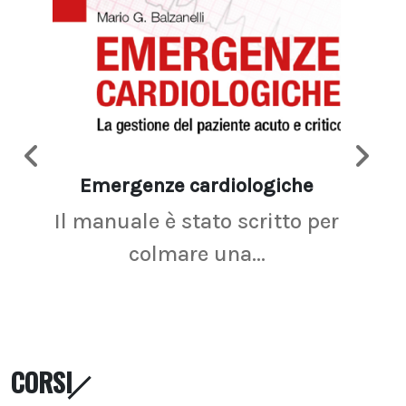
Emergenze cardiologiche
Ima
Il manuale è stato scritto per
La r
colmare una...
CORSI