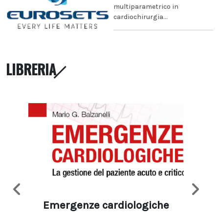
multiparametrico in
cardiochirurgia...
LIBRERIA
Emergenze cardiologiche
Ima