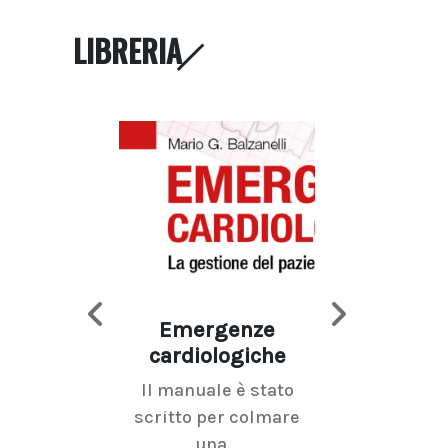
LIBRERIA
Emergenze
Imaging d
cardiologiche
mammel
Il manuale è stato
La radiolo
scritto per colmare
senologica inc
una...
ramo dell'imagi