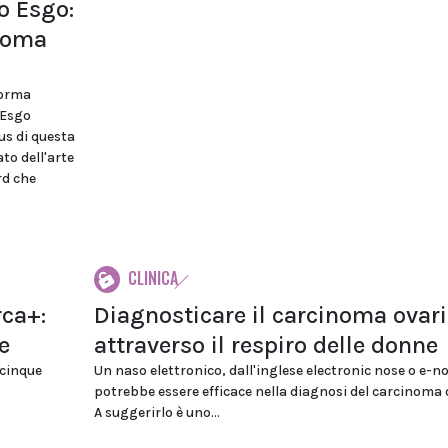
o Esgo:
inoma
forma
 Esgo
us di questa
to dell'arte
rd che
CLINICA
ca+:
Diagnosticare il carcinoma ovar
e
attraverso il respiro delle donne
 cinque
Un naso elettronico, dall'inglese electronic nose o e-no
potrebbe essere efficace nella diagnosi del carcinoma 
A suggerirlo è uno...