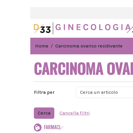
Home
Carcinoma ovarico recidivante
CARCINOMA OVAR
Filtra per
Cerca
Cancella filtri
FARMACI