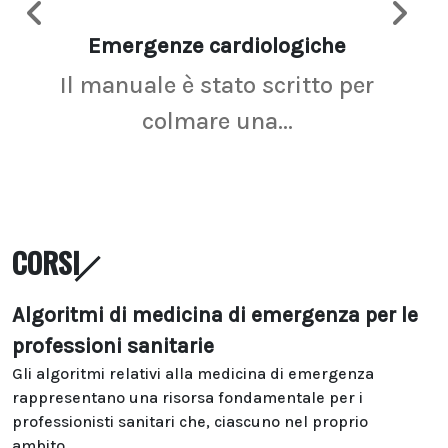
Emergenze cardiologiche
Ima
Il manuale è stato scritto per
La r
colmare una...
CORSI
Algoritmi di medicina di emergenza per le
professioni sanitarie
Gli algoritmi relativi alla medicina di emergenza
rappresentano una risorsa fondamentale per i
professionisti sanitari che, ciascuno nel proprio
ambito...