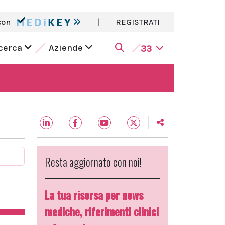
con
|
REGISTRATI
icerca
Aziende
33
Resta aggiornato con noi!
La tua risorsa per news
mediche, riferimenti clinici