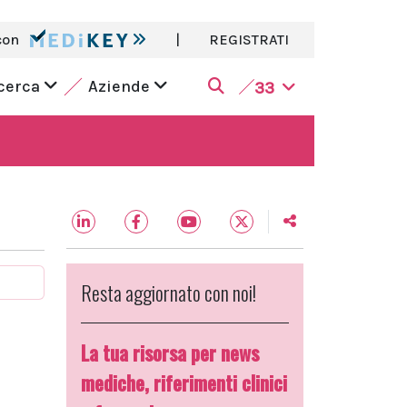
con
|
REGISTRATI
icerca
Aziende
33
Resta aggiornato con noi!
La tua risorsa per news
mediche, riferimenti clinici