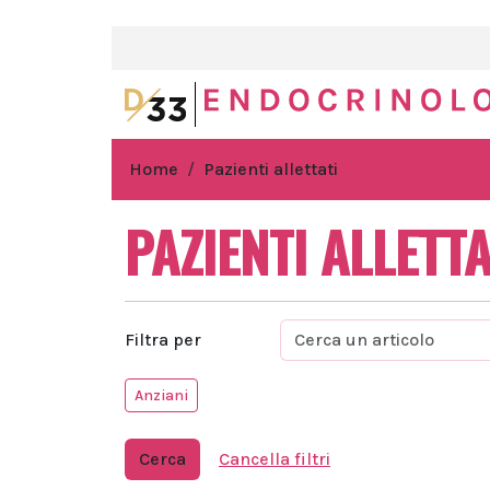
Home
Pazienti allettati
PAZIENTI ALLETTA
Filtra per
Anziani
Cerca
Cancella filtri