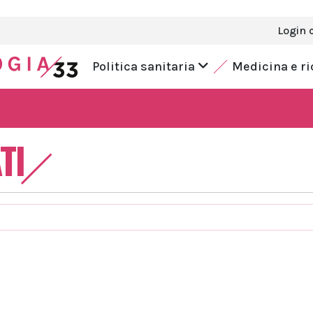
Login 
Politica sanitaria
Medicina e r
TI