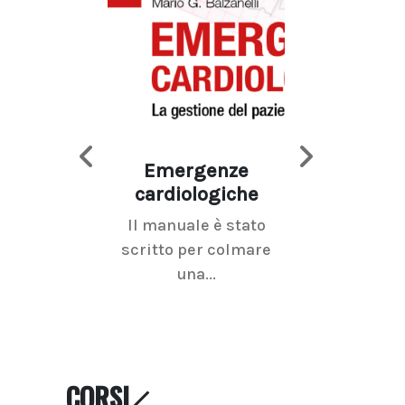
Emergenze
Imaging d
cardiologiche
mammel
Il manuale è stato
La radiolo
scritto per colmare
senologica inc
una...
ramo dell'imagi
CORSI