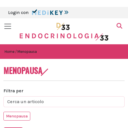
Login con
Home
Menopausa
MENOPAUSA
Filtra per
Menopausa