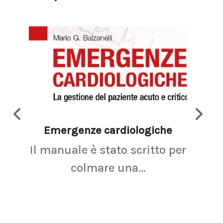
Emergenze cardiologiche
Ima
Il manuale è stato scritto per
La r
colmare una...