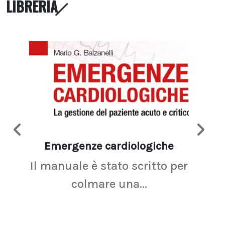
LIBRERIA
Emergenze cardiologiche
Ima
Il manuale è stato scritto per
La r
colmare una...