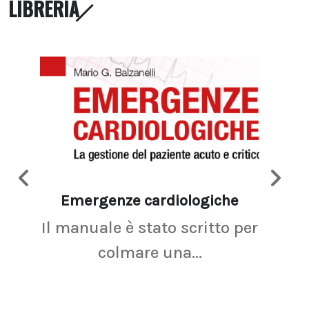
LIBRERIA
Emergenze cardiologiche
Ima
Il manuale è stato scritto per
La r
colmare una...