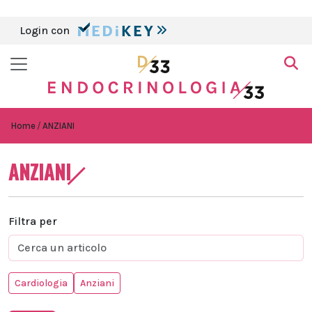
Login con
Home
ANZIANI
ANZIANI
Filtra per
Cardiologia
Anziani