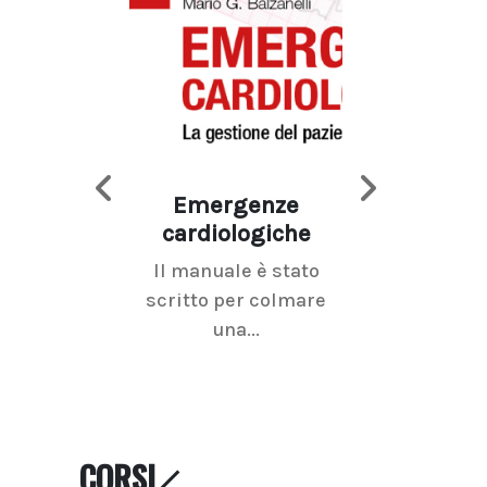
Emergenze
Imaging d
cardiologiche
mammel
Il manuale è stato
La radiolo
scritto per colmare
senologica inc
una...
ramo dell'imagi
CORSI