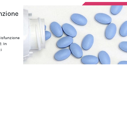
unzione
disfunzione
. In
i