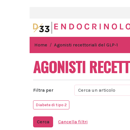
Home
Agonisti recettoriali del GLP-1
AGONISTI RECETT
Filtra per
Diabete di tipo 2
Cerca
Cancella filtri