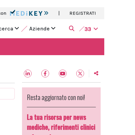
con
|
REGISTRATI
icerca
Aziende
33
Resta aggiornato con noi!
La tua risorsa per news
mediche, riferimenti clinici