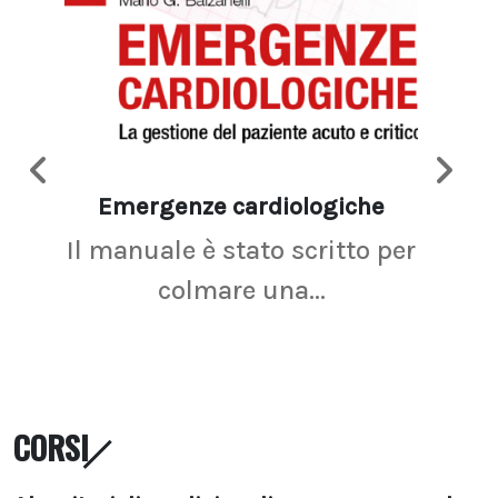
Emergenze cardiologiche
Ima
Il manuale è stato scritto per
La r
colmare una...
CORSI