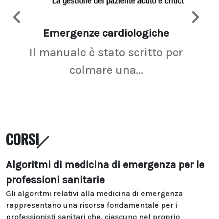
Emergenze cardiologiche
Ima
Il manuale è stato scritto per
La r
colmare una...
CORSI
Algoritmi di medicina di emergenza per le
professioni sanitarie
Gli algoritmi relativi alla medicina di emergenza
rappresentano una risorsa fondamentale per i
professionisti sanitari che, ciascuno nel proprio