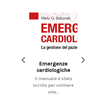
Emergenze
Imaging d
cardiologiche
mammel
Il manuale è stato
La radiolo
scritto per colmare
senologica inc
una...
ramo dell'imagi