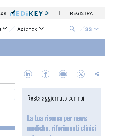
con
|
REGISTRATI
a
Aziende
33
Resta aggiornato con noi!
La tua risorsa per news
mediche, riferimenti clinici