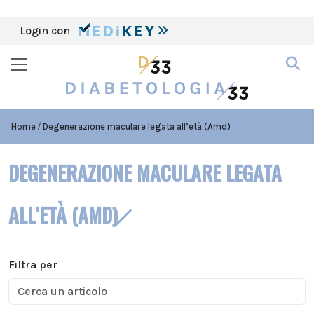
Login con
Home
Degenerazione maculare legata all’età (Amd)
DEGENERAZIONE MACULARE LEGATA
ALL’ETÀ (AMD)
Filtra per