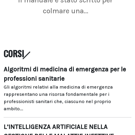
Il manuale è stato scritto per
La r
colmare una...
CORSI
Algoritmi di medicina di emergenza per le
professioni sanitarie
Gli algoritmi relativi alla medicina di emergenza
rappresentano una risorsa fondamentale per i
professionisti sanitari che, ciascuno nel proprio
ambito...
L’INTELLIGENZA ARTIFICIALE NELLA