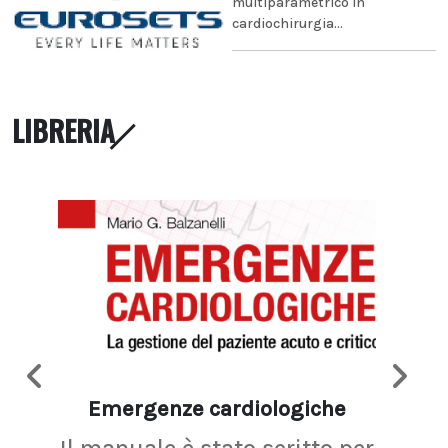
multiparametrico in
cardiochirurgia...
LIBRERIA
Emergenze cardiologiche
Ima