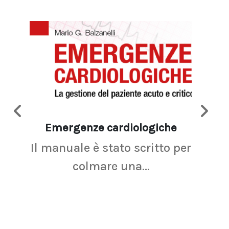
Emergenze cardiologiche
Ima
Il manuale è stato scritto per
La r
colmare una...