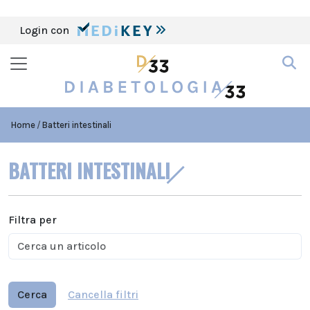
Login con
Home
Batteri intestinali
BATTERI INTESTINALI
Filtra per
Cerca
Cancella filtri