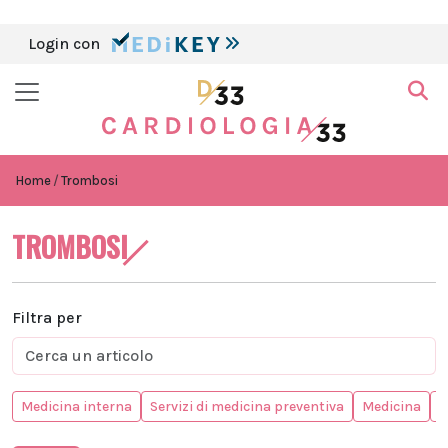
Login con
Home
Trombosi
TROMBOSI
Filtra per
Medicina interna
Servizi di medicina preventiva
Medicina
M