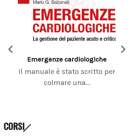
Emergenze cardiologiche
Ima
Il manuale è stato scritto per
La r
colmare una...
CORSI