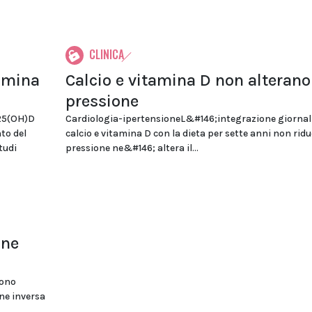
CLINICA
amina
Calcio e vitamina D non alterano
pressione
 25(OH)D
Cardiologia-ipertensioneL&#146;integrazione giornali
to del
calcio e vitamina D con la dieta per sette anni non ridu
tudi
pressione ne&#146; altera il...
one
sono
one inversa