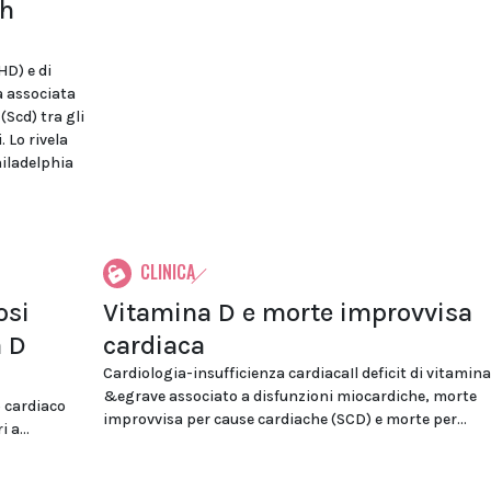
th
HD) e di
a associata
Scd) tra gli
 Lo rivela
hiladelphia
CLINICA
osi
Vitamina D e morte improvvisa
a D
cardiaca
Cardiologia-insufficienza cardiacaIl deficit di vitamina
&egrave associato a disfunzioni miocardiche, morte
o cardiaco
improvvisa per cause cardiache (SCD) e morte per...
 a...