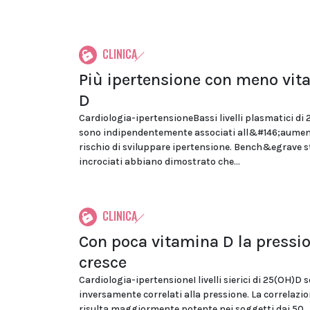
CLINICA
Più ipertensione con meno vit
D
Cardiologia-ipertensioneBassi livelli plasmatici di
sono indipendentemente associati all&#146;aumen
rischio di sviluppare ipertensione. Bench&egrave s
incrociati abbiano dimostrato che...
CLINICA
Con poca vitamina D la pressi
cresce
Cardiologia-ipertensioneI livelli sierici di 25(OH)D 
inversamente correlati alla pressione. La correlazi
risulta maggiormente potente nei soggetti dai 50...