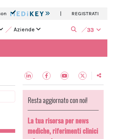
con
|
REGISTRATI
Aziende
33
Resta aggiornato con noi!
La tua risorsa per news
mediche, riferimenti clinici