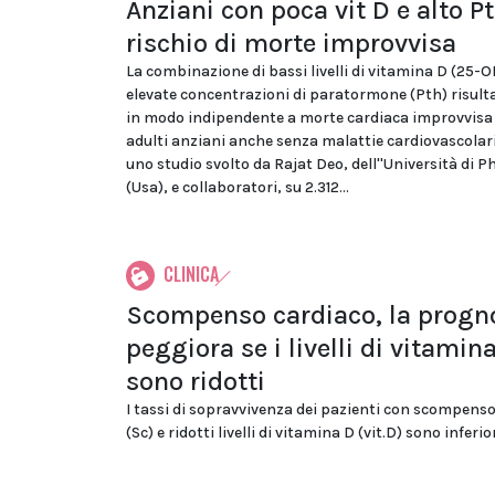
Anziani con poca vit D e alto P
rischio di morte improvvisa
La combinazione di bassi livelli di vitamina D (25-O
elevate concentrazioni di paratormone (Pth) risult
in modo indipendente a morte cardiaca improvvisa (
adulti anziani anche senza malattie cardiovascolari.
uno studio svolto da Rajat Deo, dell''Università di P
(Usa), e collaboratori, su 2.312...
CLINICA
Scompenso cardiaco, la progn
peggiora se i livelli di vitamin
sono ridotti
I tassi di sopravvivenza dei pazienti con scompens
(Sc) e ridotti livelli di vitamina D (vit.D) sono inferiori