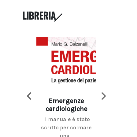
LIBRERIA
Emergenze
Imaging d
cardiologiche
mammel
Il manuale è stato
La radiolo
scritto per colmare
senologica inc
una...
ramo dell'imagi