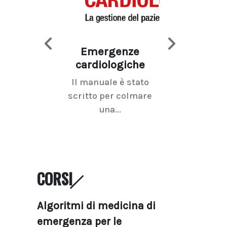
Emergenze
Imaging d
cardiologiche
mammel
Il manuale è stato
La radiolo
scritto per colmare
senologica inc
una...
ramo dell'imagi
CORSI
Algoritmi di medicina di
emergenza per le