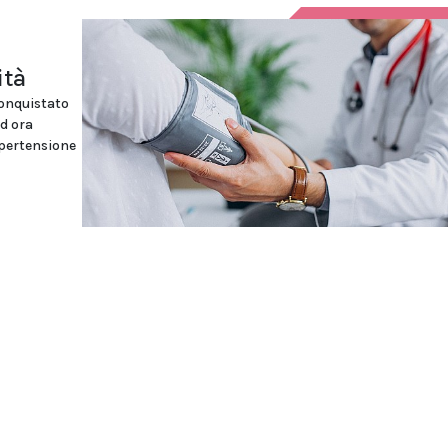
ità
 conquistato
ed ora
ipertensione