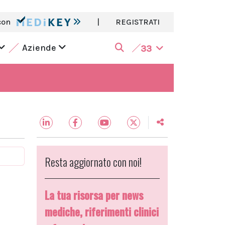
con
|
REGISTRATI
Aziende
33
Resta aggiornato con noi!
La tua risorsa per news
mediche, riferimenti clinici